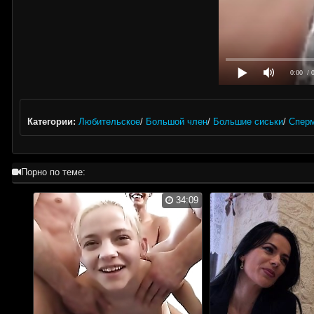
0:00
/ 
Категории:
Любительское
/
Большой член
/
Большие сиськи
/
Спер
Порно по теме:
34:09