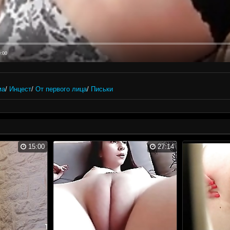
0:00
ма
/
Инцест
/
От первого лица
/
Письки
15:00
27:14