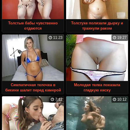
Толстые бабы чувственно
Толстухе полизали дырку и
отдаются
трахнули раком
11:23
19:27
Симпатичная телочка в
Молодая телка показала
бикини шалит перед камерой
гладкую киску
7:12
10:12