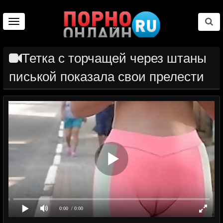
Toggle
navigation
Тетка с торчащей через штаны
писькой показала свои прелести
0:00
/ 0:00