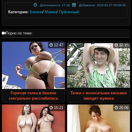
Длительность: 17:19
Добавлено: 2022-01-27 00:00:00
Категории:
Бикини
/
Мамки
/
Публичный
Порно по теме:
12:47
12:15
Горячая телка в бикини
Телки с волосатыми кисками
сексуально расслабилась
заводят мужика
15:21
26:06