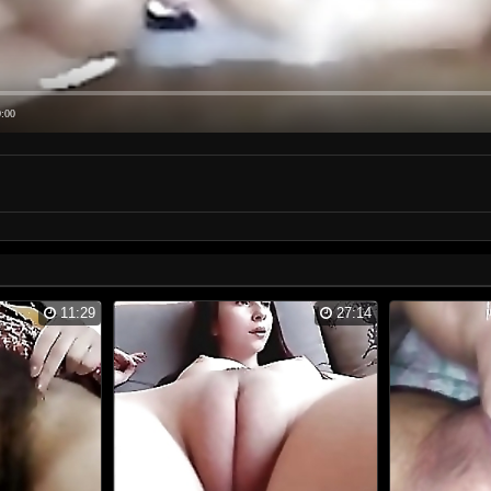
0:00
11:29
27:14