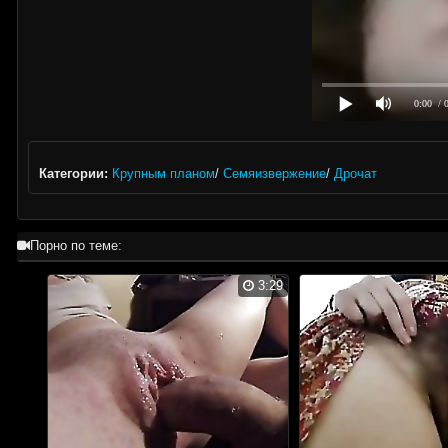
0:00
/ 
Категории:
Крупным планом
/
Семяизвержение
/
Дрочат
Порно по теме:
3:29