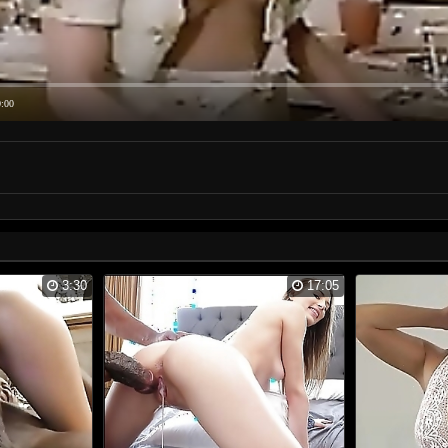
0:00
3:30
17:05