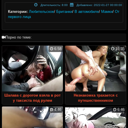
Длительность: 8:00
Добавлено: 2022-01-27 00:00:00
Категории:
Любительское
/
Британки
/
В автомобиле
/
Мамки
/
От
первого лица
Порно по теме:
6:58
15:35
Шалава с дорогои взяла в рот
Незнакомка трахается с
у таксиста под рулем
путешественником
4:46
6:46