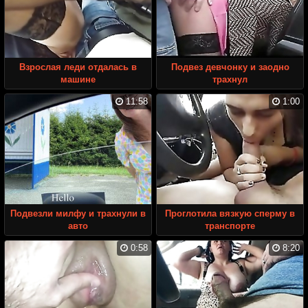
Взрослая леди отдалась в
Подвез девчонку и заодно
машине
трахнул
11:58
1:00
Подвезли милфу и трахнули в
Проглотила вязкую сперму в
авто
транспорте
0:58
8:20