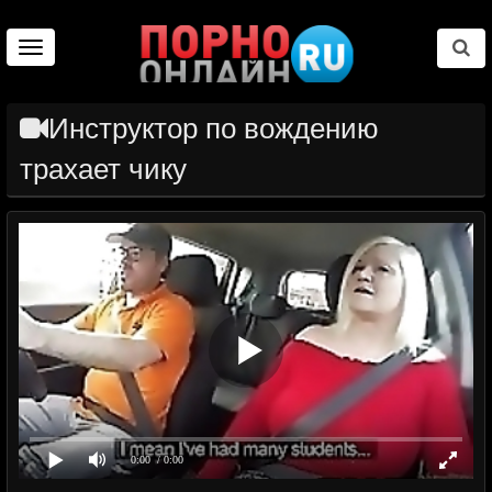
Toggle
navigation
Инструктор по вождению
трахает чику
0:00
/ 0:00